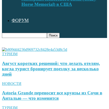
Horse Memorial) в США
ФОРУМ
ТУРИЗМ
Август коротких решений: что делать отелям,
когда турист бронирует поездку за несколько
дней
НОВОСТИ
Astoria Grande переносит все круизы из Сочи в
Анталью — что изменится
ТУРИЗМ