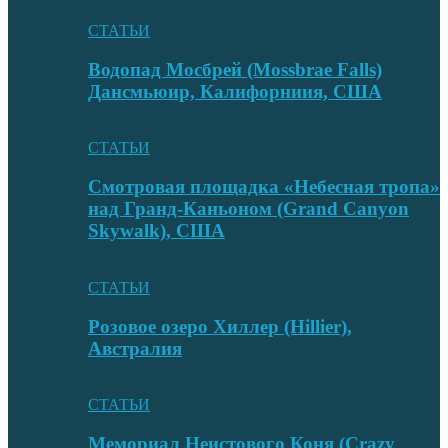
СТАТЬИ
Водопад Мосбрей (Mossbrae Falls)
Дансмьюир, Калифорниия, США
СТАТЬИ
Смотровая площадка «Небесная тропа»
над Гранд-Каньоном (Grand Canyon
Skywalk), США
СТАТЬИ
Розовое озеро Хиллер (Hillier),
Австралия
СТАТЬИ
Мемориал Неистового Коня (Crazy