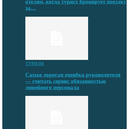
отелям, когда турист бронирует поездку
за…
ТУРИЗМ
Самая дорогая ошибка руководителя
— считать сервис обязанностью
линейного персонала