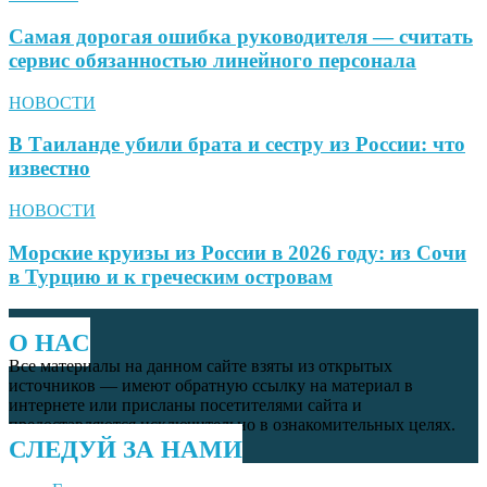
Самая дорогая ошибка руководителя — считать
сервис обязанностью линейного персонала
НОВОСТИ
В Таиланде убили брата и сестру из России: что
известно
НОВОСТИ
Морские круизы из России в 2026 году: из Сочи
в Турцию и к греческим островам
О НАС
Все материалы на данном сайте взяты из открытых
источников — имеют обратную ссылку на материал в
интернете или присланы посетителями сайта и
предоставляются исключительно в ознакомительных целях.
СЛЕДУЙ ЗА НАМИ