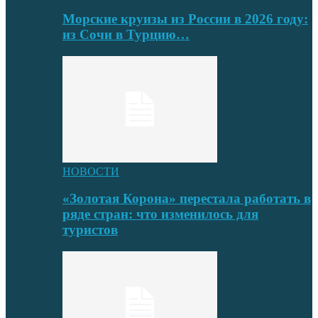
Морские круизы из России в 2026 году:
из Сочи в Турцию…
НОВОСТИ
«Золотая Корона» перестала работать в
ряде стран: что изменилось для
туристов