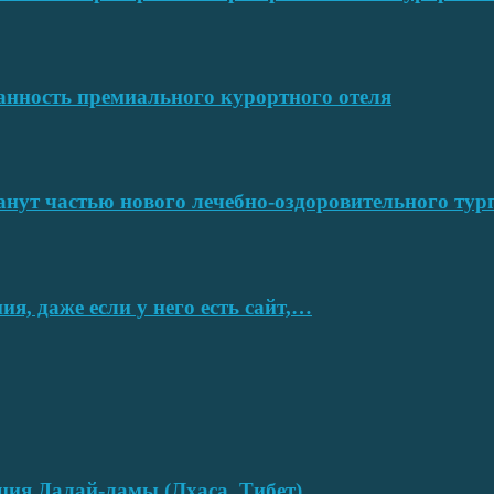
ванность премиального курортного отеля
нут частью нового лечебно-оздоровительного тур
я, даже если у него есть сайт,…
нция Далай-ламы (Лхаса, Тибет)