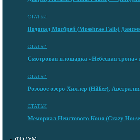
СТАТЬИ
Водопад Мосбрей (Mossbrae Falls) Дан
СТАТЬИ
Смотровая площадка «Небесная тропа» 
СТАТЬИ
Розовое озеро Хиллер (Hillier), Австрали
СТАТЬИ
Мемориал Неистового Коня (Crazy Hors
ФОРУМ