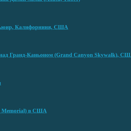
смьюир, Калифорниия, США
над Гранд-Каньоном (Grand Canyon Skywalk), С
я
e Memorial) в США