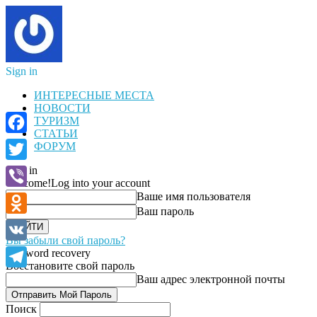
Sign in
ИНТЕРЕСНЫЕ МЕСТА
НОВОСТИ
ТУРИЗМ
СТАТЬИ
Facebook
ФОРУМ
Sign in
Twitter
Welcome!
Log into your account
Ваше имя пользователя
Viber
Ваш пароль
Odnoklassniki
Вы забыли свой пароль?
VK
Password recovery
Восстановите свой пароль
Telegram
Ваш адрес электронной почты
Поиск