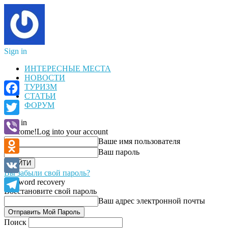
Sign in
ИНТЕРЕСНЫЕ МЕСТА
НОВОСТИ
ТУРИЗМ
СТАТЬИ
Facebook
ФОРУМ
Sign in
Twitter
Welcome!
Log into your account
Ваше имя пользователя
Viber
Ваш пароль
Odnoklassniki
Вы забыли свой пароль?
VK
Password recovery
Восстановите свой пароль
Telegram
Ваш адрес электронной почты
Поиск