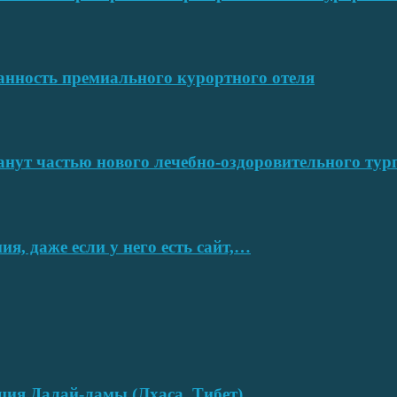
ванность премиального курортного отеля
нут частью нового лечебно-оздоровительного тур
я, даже если у него есть сайт,…
нция Далай-ламы (Лхаса, Тибет)