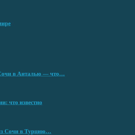
мире
з Сочи в Анталью — что…
ии: что известно
 из Сочи в Турцию…