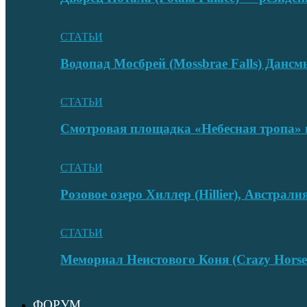
СТАТЬИ
Водопад Мосбрей (Mossbrae Falls) Дан
СТАТЬИ
Смотровая площадка «Небесная тропа» 
СТАТЬИ
Розовое озеро Хиллер (Hillier), Австрали
СТАТЬИ
Мемориал Неистового Коня (Crazy Hors
ФОРУМ