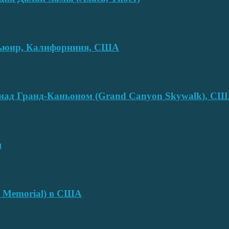
смьюир, Калифорниия, США
над Гранд-Каньоном (Grand Canyon Skywalk), С
я
e Memorial) в США