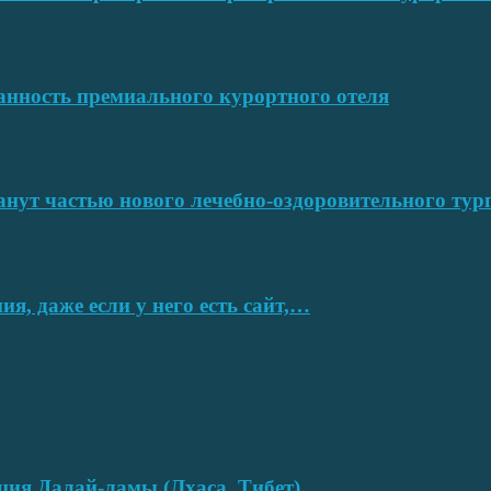
ванность премиального курортного отеля
нут частью нового лечебно-оздоровительного тур
я, даже если у него есть сайт,…
нция Далай-ламы (Лхаса, Тибет)