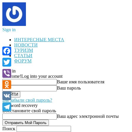
Sign in
ИНТЕРЕСНЫЕ МЕСТА
НОВОСТИ
ТУРИЗМ
СТАТЬИ
Facebook
ФОРУМ
Sign in
Twitter
Welcome!
Log into your account
Ваше имя пользователя
Viber
Ваш пароль
Odnoklassniki
Вы забыли свой пароль?
VK
Password recovery
Восстановите свой пароль
Telegram
Ваш адрес электронной почты
Поиск