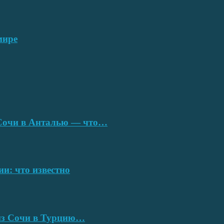
мире
з Сочи в Анталью — что…
ии: что известно
 из Сочи в Турцию…