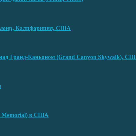
смьюир, Калифорниия, США
над Гранд-Каньоном (Grand Canyon Skywalk), С
я
e Memorial) в США