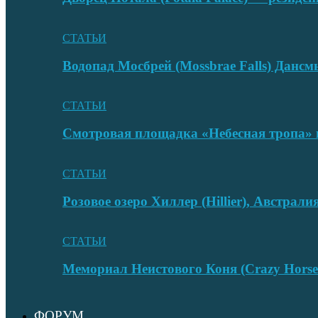
СТАТЬИ
Водопад Мосбрей (Mossbrae Falls) Дан
СТАТЬИ
Смотровая площадка «Небесная тропа» 
СТАТЬИ
Розовое озеро Хиллер (Hillier), Австрали
СТАТЬИ
Мемориал Неистового Коня (Crazy Hors
ФОРУМ