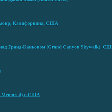
смьюир, Калифорниия, США
над Гранд-Каньоном (Grand Canyon Skywalk), С
я
e Memorial) в США