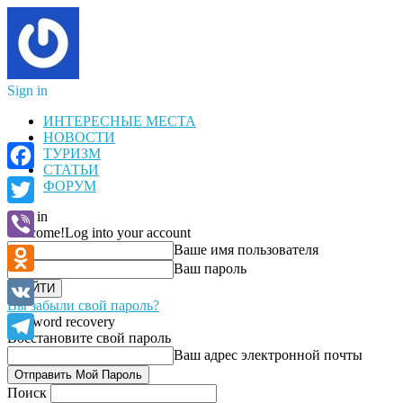
Sign in
ИНТЕРЕСНЫЕ МЕСТА
НОВОСТИ
ТУРИЗМ
СТАТЬИ
Facebook
ФОРУМ
Sign in
Twitter
Welcome!
Log into your account
Ваше имя пользователя
Viber
Ваш пароль
Odnoklassniki
Вы забыли свой пароль?
VK
Password recovery
Восстановите свой пароль
Telegram
Ваш адрес электронной почты
Поиск