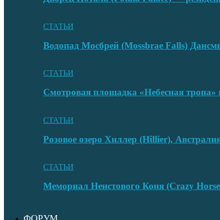
СТАТЬИ
Водопад Мосбрей (Mossbrae Falls) Дан
СТАТЬИ
Смотровая площадка «Небесная тропа» 
СТАТЬИ
Розовое озеро Хиллер (Hillier), Австрали
СТАТЬИ
Мемориал Неистового Коня (Crazy Hors
ФОРУМ