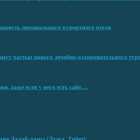
ванность премиального курортного отеля
нут частью нового лечебно-оздоровительного тур
я, даже если у него есть сайт,…
нция Далай-ламы (Лхаса, Тибет)