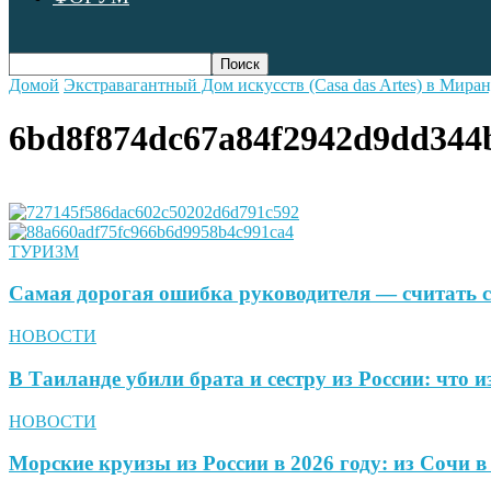
Домой
Экстравагантный Дом искусств (Casa das Artes) в Миран
6bd8f874dc67a84f2942d9dd344
ТУРИЗМ
Самая дорогая ошибка руководителя — считать с
НОВОСТИ
В Таиланде убили брата и сестру из России: что и
НОВОСТИ
Морские круизы из России в 2026 году: из Сочи 