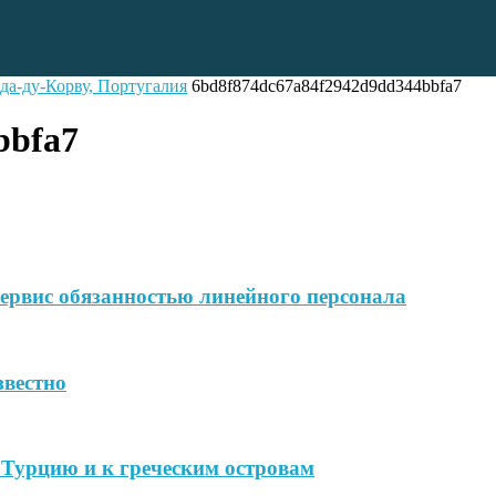
да-ду-Корву, Португалия
6bd8f874dc67a84f2942d9dd344bbfa7
bbfa7
ервис обязанностью линейного персонала
звестно
в Турцию и к греческим островам