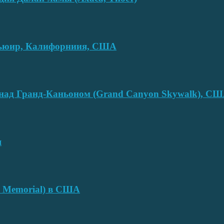
смьюир, Калифорниия, США
над Гранд-Каньоном (Grand Canyon Skywalk), С
я
e Memorial) в США