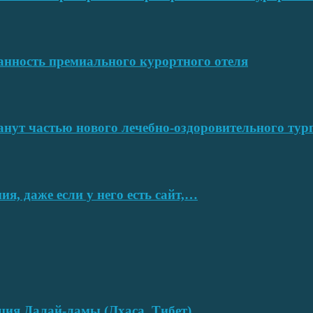
ванность премиального курортного отеля
нут частью нового лечебно-оздоровительного тур
я, даже если у него есть сайт,…
нция Далай-ламы (Лхаса, Тибет)