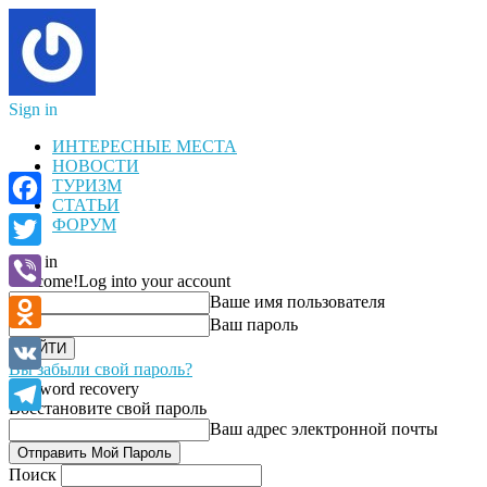
Sign in
ИНТЕРЕСНЫЕ МЕСТА
НОВОСТИ
ТУРИЗМ
СТАТЬИ
Facebook
ФОРУМ
Sign in
Twitter
Welcome!
Log into your account
Ваше имя пользователя
Viber
Ваш пароль
Odnoklassniki
Вы забыли свой пароль?
VK
Password recovery
Восстановите свой пароль
Telegram
Ваш адрес электронной почты
Поиск