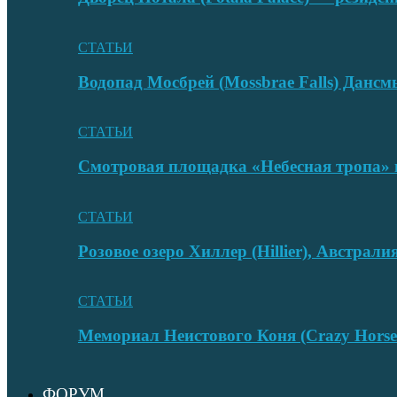
СТАТЬИ
Водопад Мосбрей (Mossbrae Falls) Дан
СТАТЬИ
Смотровая площадка «Небесная тропа» 
СТАТЬИ
Розовое озеро Хиллер (Hillier), Австрали
СТАТЬИ
Мемориал Неистового Коня (Crazy Hors
ФОРУМ