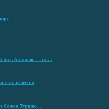
мире
з Сочи в Анталью — что…
ии: что известно
 из Сочи в Турцию…