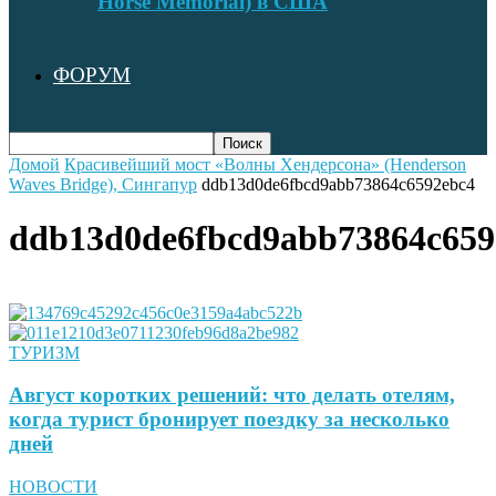
Horse Memorial) в США
ФОРУМ
Домой
Красивейший мост «Волны Хендерсона» (Henderson
Waves Bridge), Сингапур
ddb13d0de6fbcd9abb73864c6592ebc4
ddb13d0de6fbcd9abb73864c659
ТУРИЗМ
Август коротких решений: что делать отелям,
когда турист бронирует поездку за несколько
дней
НОВОСТИ