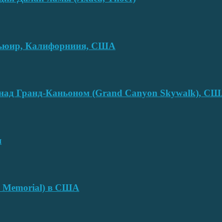
смьюир, Калифорниия, США
над Гранд-Каньоном (Grand Canyon Skywalk), С
я
e Memorial) в США