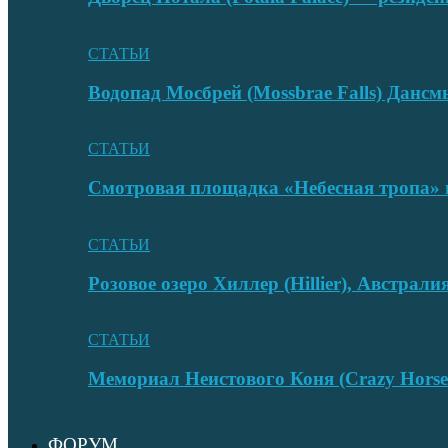
СТАТЬИ
Водопад Мосбрей (Mossbrae Falls) Дан
СТАТЬИ
Смотровая площадка «Небесная тропа» 
СТАТЬИ
Розовое озеро Хиллер (Hillier), Австрали
СТАТЬИ
Мемориал Неистового Коня (Crazy Hors
ФОРУМ