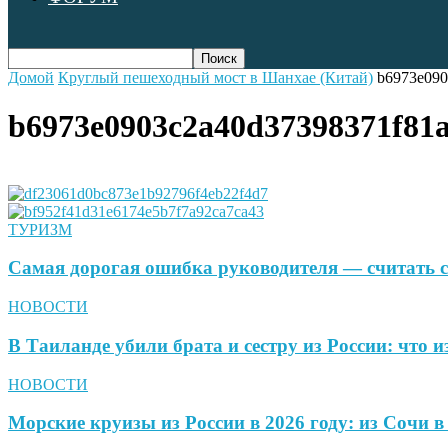
Домой
Круглый пешеходный мост в Шанхае (Китай)
b6973e090
b6973e0903c2a40d37398371f81a
ТУРИЗМ
Самая дорогая ошибка руководителя — считать с
НОВОСТИ
В Таиланде убили брата и сестру из России: что и
НОВОСТИ
Морские круизы из России в 2026 году: из Сочи 