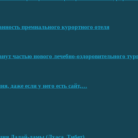
ванность премиального курортного отеля
нут частью нового лечебно-оздоровительного тур
я, даже если у него есть сайт,…
нция Далай-ламы (Лхаса, Тибет)