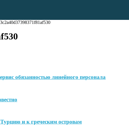
3c2a40d37398371f81af530
f530
ервис обязанностью линейного персонала
звестно
в Турцию и к греческим островам