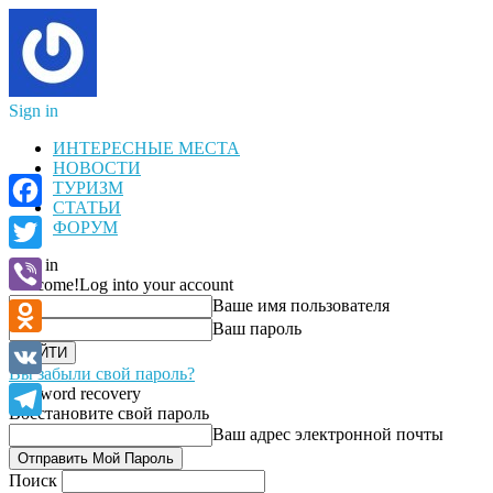
Sign in
ИНТЕРЕСНЫЕ МЕСТА
НОВОСТИ
ТУРИЗМ
СТАТЬИ
Facebook
ФОРУМ
Sign in
Twitter
Welcome!
Log into your account
Ваше имя пользователя
Viber
Ваш пароль
Odnoklassniki
Вы забыли свой пароль?
VK
Password recovery
Восстановите свой пароль
Telegram
Ваш адрес электронной почты
Поиск