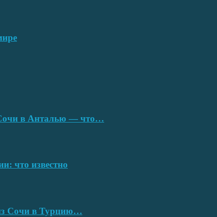
мире
з Сочи в Анталью — что…
ии: что известно
 из Сочи в Турцию…