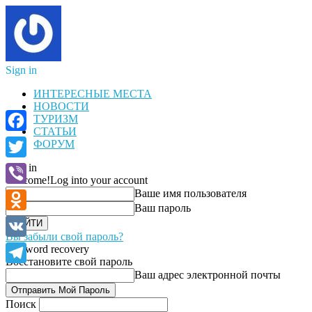
Sign in
ИНТЕРЕСНЫЕ МЕСТА
НОВОСТИ
ТУРИЗМ
СТАТЬИ
Facebook
ФОРУМ
Sign in
Twitter
Welcome!
Log into your account
Ваше имя пользователя
Viber
Ваш пароль
Odnoklassniki
Вы забыли свой пароль?
VK
Password recovery
Восстановите свой пароль
Telegram
Ваш адрес электронной почты
Поиск