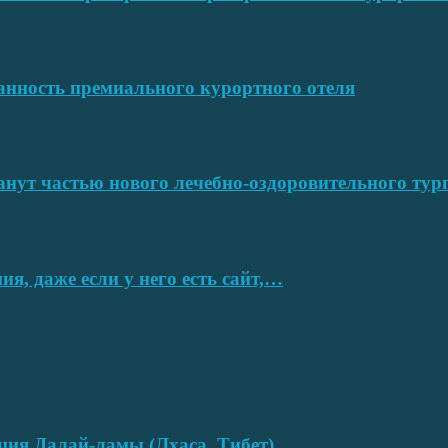
ванность премиального курортного отеля
нут частью нового лечебно-оздоровительного тур
я, даже если у него есть сайт,…
нция Далай-ламы (Лхаса, Тибет)