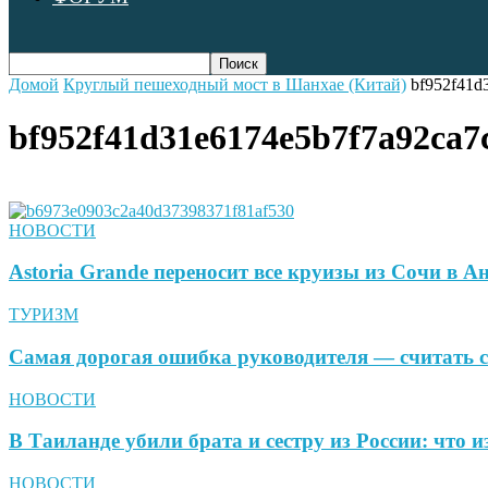
Домой
Круглый пешеходный мост в Шанхае (Китай)
bf952f41d
bf952f41d31e6174e5b7f7a92ca7
НОВОСТИ
Astoria Grande переносит все круизы из Сочи в 
ТУРИЗМ
Самая дорогая ошибка руководителя — считать с
НОВОСТИ
В Таиланде убили брата и сестру из России: что и
НОВОСТИ