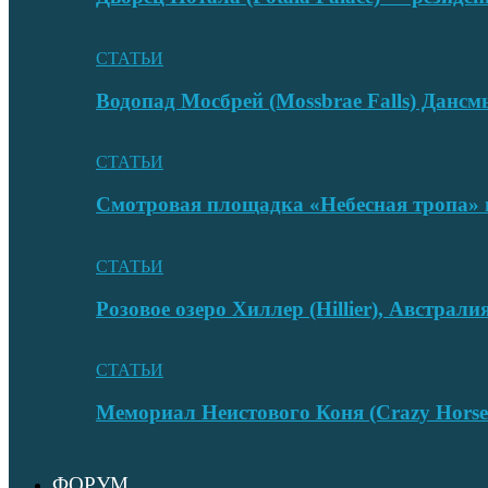
СТАТЬИ
Водопад Мосбрей (Mossbrae Falls) Дан
СТАТЬИ
Смотровая площадка «Небесная тропа» 
СТАТЬИ
Розовое озеро Хиллер (Hillier), Австрали
СТАТЬИ
Мемориал Неистового Коня (Crazy Hors
ФОРУМ