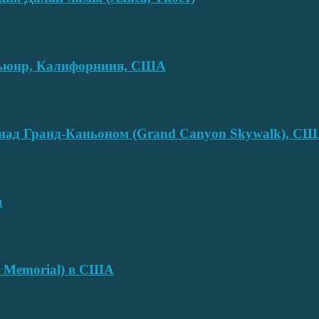
смьюир, Калифорниия, США
над Гранд-Каньоном (Grand Canyon Skywalk), С
я
e Memorial) в США