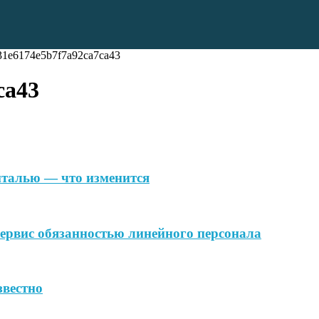
31e6174e5b7f7a92ca7ca43
ca43
Анталью — что изменится
ервис обязанностью линейного персонала
звестно