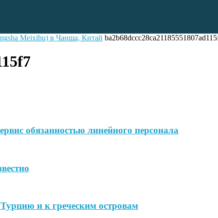
gsha Meixihu) в Чанша, Китай
ba2b68dccc28ca21185551807ad115
115f7
ервис обязанностью линейного персонала
звестно
в Турцию и к греческим островам