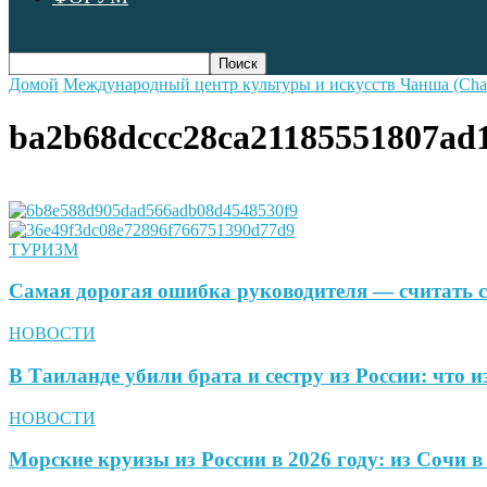
Домой
Международный центр культуры и искусств Чанша (Chan
ba2b68dccc28ca21185551807ad
ТУРИЗМ
Самая дорогая ошибка руководителя — считать с
НОВОСТИ
В Таиланде убили брата и сестру из России: что и
НОВОСТИ
Морские круизы из России в 2026 году: из Сочи 