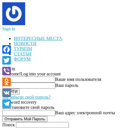
Sign in
ИНТЕРЕСНЫЕ МЕСТА
НОВОСТИ
ТУРИЗМ
СТАТЬИ
Facebook
ФОРУМ
Sign in
Twitter
Welcome!
Log into your account
Ваше имя пользователя
Viber
Ваш пароль
Odnoklassniki
Вы забыли свой пароль?
VK
Password recovery
Восстановите свой пароль
Telegram
Ваш адрес электронной почты
Поиск