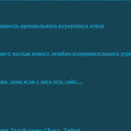
ванность премиального курортного отеля
нут частью нового лечебно-оздоровительного тур
я, даже если у него есть сайт,…
нция Далай-ламы (Лхаса, Тибет)