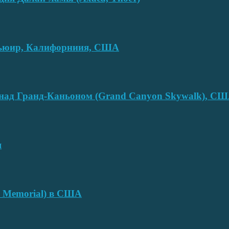
смьюир, Калифорниия, США
над Гранд-Каньоном (Grand Canyon Skywalk), С
я
e Memorial) в США