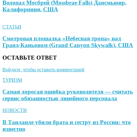
Водопад Мосбрей (Mossbrae Falls) Дансмьюир,
Калифорниия, США
СТАТЬИ
Смотровая площадка «Небесная тропа» над
Гранд-Каньоном (Grand Canyon Skywalk), США
ОСТАВЬТЕ ОТВЕТ
Войдите, чтобы оставить комментарий
ТУРИЗМ
Самая дорогая ошибка руководителя — считать
сервис обязанностью линейного персонала
НОВОСТИ
В Таиланде убили брата и сестру из России: что
известно