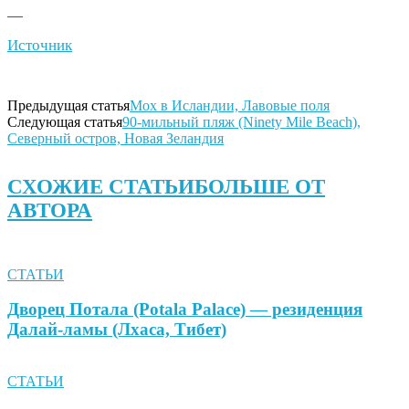
—
Источник
Предыдущая статья
Мох в Исландии, Лавовые поля
Следующая статья
90-мильный пляж (Ninety Mile Beach),
Северный остров, Новая Зеландия
СХОЖИЕ СТАТЬИ
БОЛЬШЕ ОТ
АВТОРА
СТАТЬИ
Дворец Потала (Potala Palace) — резиденция
Далай-ламы (Лхаса, Тибет)
СТАТЬИ