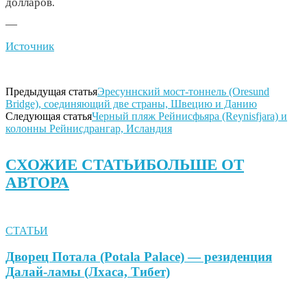
долларов.
—
Источник
Предыдущая статья
Эресуннский мост-тоннель (Oresund
Bridge), соединяющий две страны, Швецию и Данию
Следующая статья
Черный пляж Рейнисфьяра (Reynisfjara) и
колонны Рейнисдрангар, Исландия
СХОЖИЕ СТАТЬИ
БОЛЬШЕ ОТ
АВТОРА
СТАТЬИ
Дворец Потала (Potala Palace) — резиденция
Далай-ламы (Лхаса, Тибет)