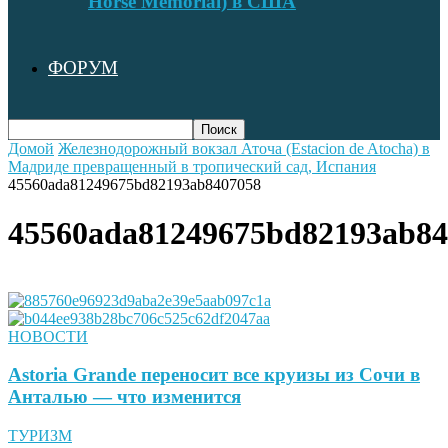
Horse Memorial) в США
ФОРУМ
Домой
Железнодорожный вокзал Аточа (Estacion de Atocha) в
Мадриде превращенный в тропический сад, Испания
45560ada81249675bd82193ab8407058
45560ada81249675bd82193ab84
НОВОСТИ
Astoria Grande переносит все круизы из Сочи в
Анталью — что изменится
ТУРИЗМ