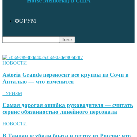
Horse Memorial) в США
ФОРУМ
НОВОСТИ
Astoria Grande переносит все круизы из Сочи в
Анталью — что изменится
ТУРИЗМ
Самая дорогая ошибка руководителя — считать
сервис обязанностью линейного персонала
НОВОСТИ
В Таиланде убили брата и сестру из России: что