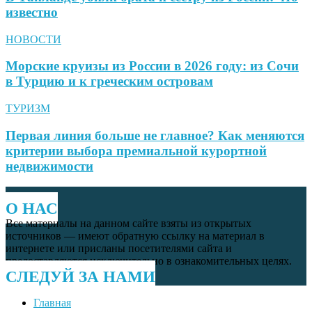
известно
НОВОСТИ
Морские круизы из России в 2026 году: из Сочи
в Турцию и к греческим островам
ТУРИЗМ
Первая линия больше не главное? Как меняются
критерии выбора премиальной курортной
недвижимости
О НАС
Все материалы на данном сайте взяты из открытых
источников — имеют обратную ссылку на материал в
интернете или присланы посетителями сайта и
предоставляются исключительно в ознакомительных целях.
СЛЕДУЙ ЗА НАМИ
Главная