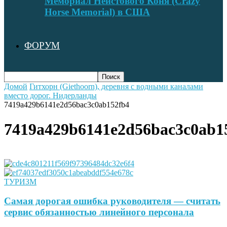
Мемориал Неистового Коня (Crazy
Horse Memorial) в США
ФОРУМ
Домой
Гитхорн (Giethoorn), деревня с водными каналами
вместо дорог. Нидерланды
7419a429b6141e2d56bac3c0ab152fb4
7419a429b6141e2d56bac3c0ab1
ТУРИЗМ
Самая дорогая ошибка руководителя — считать
сервис обязанностью линейного персонала