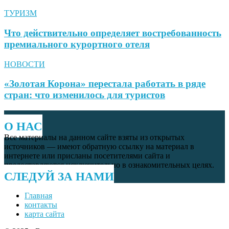
ТУРИЗМ
Что действительно определяет востребованность
премиального курортного отеля
НОВОСТИ
«Золотая Корона» перестала работать в ряде
стран: что изменилось для туристов
О НАС
Все материалы на данном сайте взяты из открытых
источников — имеют обратную ссылку на материал в
интернете или присланы посетителями сайта и
предоставляются исключительно в ознакомительных целях.
СЛЕДУЙ ЗА НАМИ
Главная
контакты
карта сайта