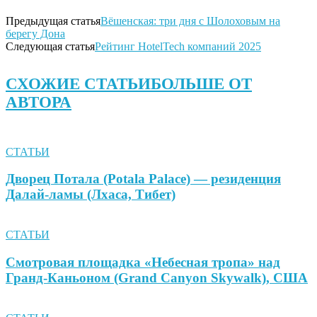
Предыдущая статья
Вёшенская: три дня с Шолоховым на
берегу Дона
Следующая статья
Рейтинг HotelTech компаний 2025
СХОЖИЕ СТАТЬИ
БОЛЬШЕ ОТ
АВТОРА
СТАТЬИ
Дворец Потала (Potala Palace) — резиденция
Далай-ламы (Лхаса, Тибет)
СТАТЬИ
Смотровая площадка «Небесная тропа» над
Гранд-Каньоном (Grand Canyon Skywalk), США