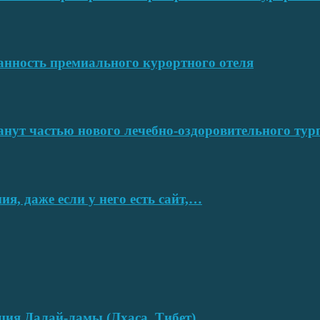
ванность премиального курортного отеля
нут частью нового лечебно-оздоровительного тур
я, даже если у него есть сайт,…
нция Далай-ламы (Лхаса, Тибет)