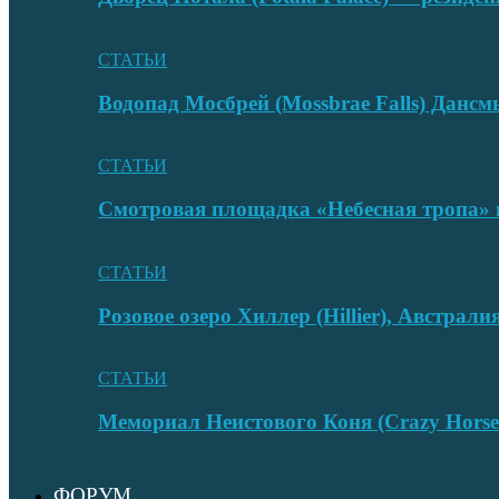
СТАТЬИ
Водопад Мосбрей (Mossbrae Falls) Дан
СТАТЬИ
Смотровая площадка «Небесная тропа» 
СТАТЬИ
Розовое озеро Хиллер (Hillier), Австрали
СТАТЬИ
Мемориал Неистового Коня (Crazy Hors
ФОРУМ