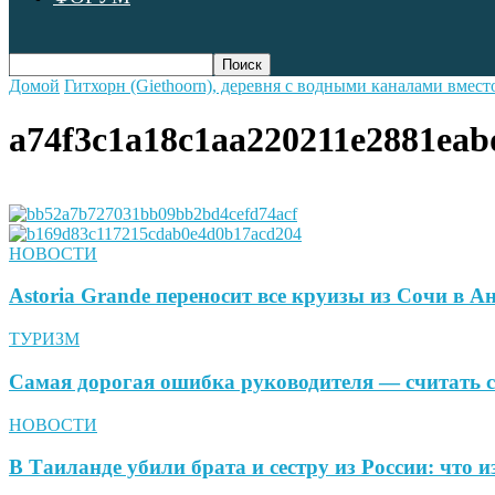
Домой
Гитхорн (Giethoorn), деревня с водными каналами вмес
a74f3c1a18c1aa220211e2881eab
НОВОСТИ
Astoria Grande переносит все круизы из Сочи в 
ТУРИЗМ
Самая дорогая ошибка руководителя — считать с
НОВОСТИ
В Таиланде убили брата и сестру из России: что и