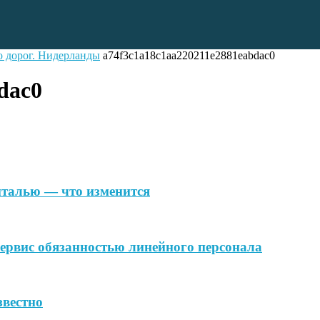
то дорог. Нидерланды
a74f3c1a18c1aa220211e2881eabdac0
dac0
Анталью — что изменится
ервис обязанностью линейного персонала
звестно