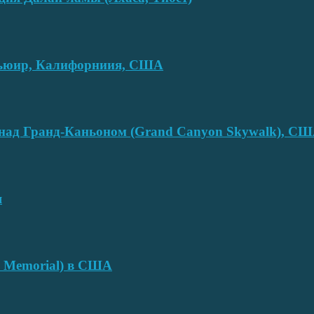
смьюир, Калифорниия, США
над Гранд-Каньоном (Grand Canyon Skywalk), С
я
e Memorial) в США