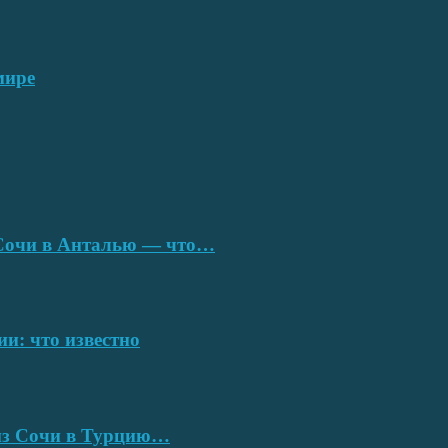
мире
з Сочи в Анталью — что…
ии: что известно
 из Сочи в Турцию…