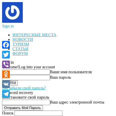
Sign in
ИНТЕРЕСНЫЕ МЕСТА
НОВОСТИ
ТУРИЗМ
СТАТЬИ
Facebook
ФОРУМ
Sign in
Twitter
Welcome!
Log into your account
Ваше имя пользователя
Viber
Ваш пароль
Odnoklassniki
Вы забыли свой пароль?
VK
Password recovery
Восстановите свой пароль
Telegram
Ваш адрес электронной почты
Поиск