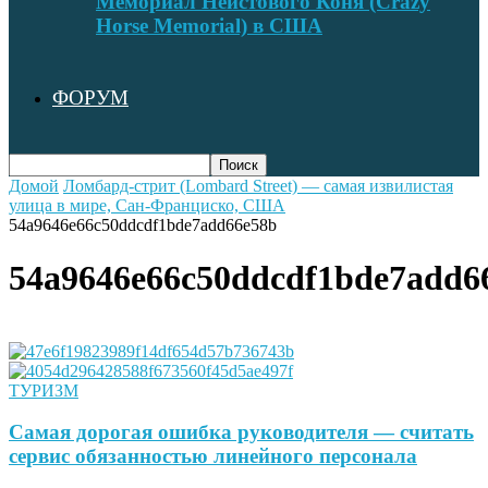
Мемориал Неистового Коня (Crazy
Horse Memorial) в США
ФОРУМ
Домой
Ломбард-стрит (Lombard Street) — самая извилистая
улица в мире, Сан-Франциско, США
54a9646e66c50ddcdf1bde7add66e58b
54a9646e66c50ddcdf1bde7add6
ТУРИЗМ
Самая дорогая ошибка руководителя — считать
сервис обязанностью линейного персонала