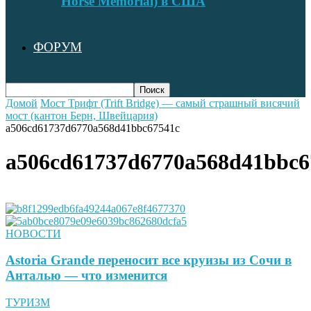
Horse Memorial) в США
ФОРУМ
Домой
Мост Трифт (Trift Bridge) — самый страшный висячий
мост (кантон Берн, Швейцария)
a506cd61737d6770a568d41bbc67541c
a506cd61737d6770a568d41bbc6
НОВОСТИ
Astoria Grande переносит все круизы из Сочи в
Анталью — что изменится
ТУРИЗМ