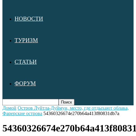
НОВОСТИ
ТУРИЗМ
СТАТЬИ
ФОРУМ
Домой
Остров Луйтла-Дуймун, место, где отдыхают облака,
Фарерские острова
54360326674e270b64a413f80831db7a
54360326674e270b64a413f8083