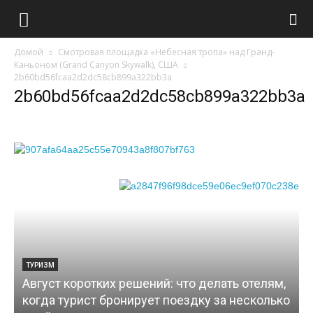
Туристический
Домой
Смотровая площадка «Небесная тропа» над Гранд-
портал
Каньоном (Grand Canyon Skywalk), США
2b60bd56fcaa2d2dc58cb899a322bb3a
2b60bd56fcaa2d2dc58cb899a322bb3a
ТУРИЗМ
Август коротких решений: что делать отелям,
когда турист бронирует поездку за несколько