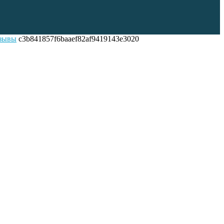
тзывы
c3b841857f6baaef82af9419143e3020