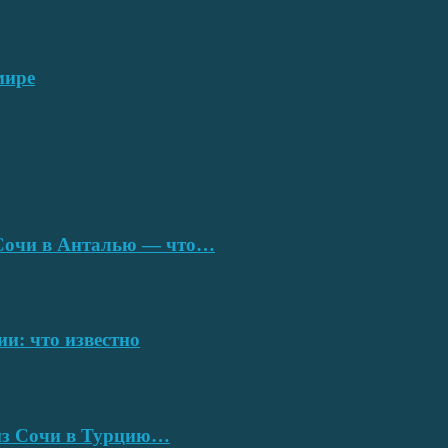
мире
з Сочи в Анталью — что…
ии: что известно
 из Сочи в Турцию…