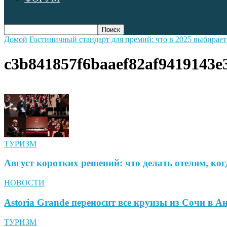
Домой
Гостиничный стандарт для премий: что в 2025 выбирае
c3b841857f6baaef82af9419143e
ТУРИЗМ
Август коротких решений: что делать отелям, ког
НОВОСТИ
Astoria Grande переносит все круизы из Сочи в 
ТУРИЗМ