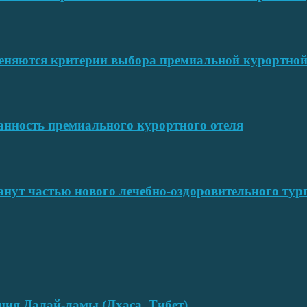
меняются критерии выбора премиальной курортн
ванность премиального курортного отеля
нут частью нового лечебно-оздоровительного тур
нция Далай-ламы (Лхаса, Тибет)