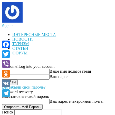
Sign in
ИНТЕРЕСНЫЕ МЕСТА
НОВОСТИ
ТУРИЗМ
СТАТЬИ
Facebook
ФОРУМ
Sign in
Twitter
Welcome!
Log into your account
Ваше имя пользователя
Viber
Ваш пароль
Odnoklassniki
Вы забыли свой пароль?
VK
Password recovery
Восстановите свой пароль
Telegram
Ваш адрес электронной почты
Поиск