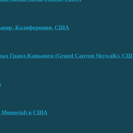
смьюир, Калифорниия, США
над Гранд-Каньоном (Grand Canyon Skywalk), С
я
e Memorial) в США