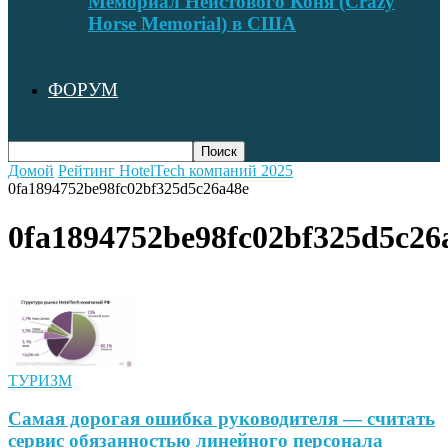
Мемориал Неистового Коня (Crazy
Horse Memorial) в США
ФОРУМ
Домой
Рейтинг HotelTech компаний 2025
0fa1894752be98fc02bf325d5c26a48e
0fa1894752be98fc02bf325d5c26
ТУРИЗМ
Самая дорогая ошибка руководителя — считать
сервис обязанностью линейного персонала