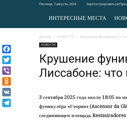
Пятница, 7 августа, 2026
Зарегистрироваться/При
ИНТЕРЕСНЫЕ МЕСТА
НОВ
Туристический
Домой
НОВОСТИ
Крушение фуникулера «Гло
портал
НОВОСТИ
Крушение фуник
Facebook
Twitter
Лиссабоне: что
Viber
Odnoklassniki
3 сентября 2025 года около 18:05 по м
VK
фуникулёра «Глория» (Ascensor da Gló
Telegram
соединяющем площадь Restauradores и 