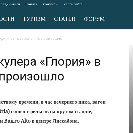
соединиться
Главная
контакты
карта сайта
ОСТИ
ТУРИЗМ
СТАТЬИ
ФОРУМ
рия» в Лиссабоне: что произошло
улера «Глория» в
 произошло
естному времени, в час вечернего пика, вагон
ria) сошёл с рельсов на крутом склоне,
Bairro Alto в центре Лиссабона.