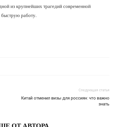
дной из крупнейших трагедий современной
а быструю работу.
Следующая статья
Китай отменил визы для россиян: что важно
знать
ШЕ ОТ АВТОРА