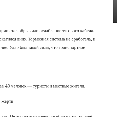
рии стал обрыв или ослабление тягового кабеля.
окатился вниз. Тормозная система не сработала, и
ание. Удар был такой силы, что транспортное
лее 40 человек — туристы и местные жители.
 жертв
век. Пятнадцать человек погибли на месте, ещё