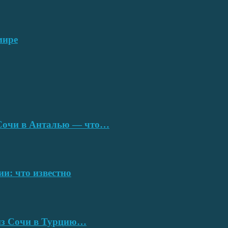
мире
з Сочи в Анталью — что…
ии: что известно
 из Сочи в Турцию…