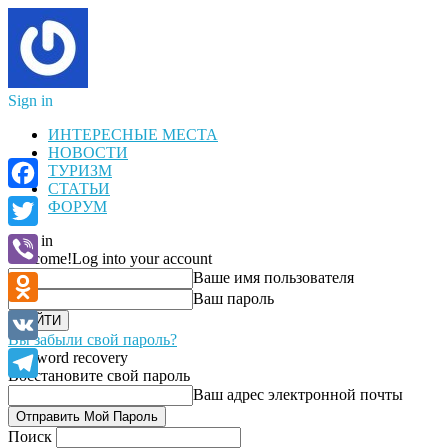
Sign in
ИНТЕРЕСНЫЕ МЕСТА
НОВОСТИ
ТУРИЗМ
СТАТЬИ
Facebook
ФОРУМ
Sign in
Twitter
Welcome!
Log into your account
Ваше имя пользователя
Viber
Ваш пароль
Odnoklassniki
Вы забыли свой пароль?
VK
Password recovery
Восстановите свой пароль
Telegram
Ваш адрес электронной почты
Поиск