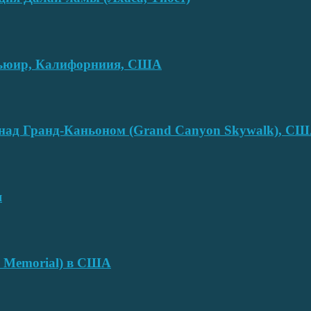
смьюир, Калифорниия, США
над Гранд-Каньоном (Grand Canyon Skywalk), С
я
e Memorial) в США