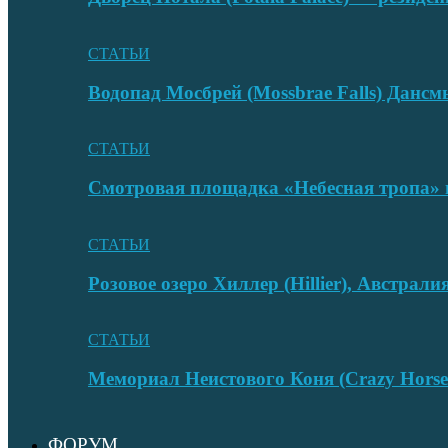
СТАТЬИ
Водопад Мосбрей (Mossbrae Falls) Дан
СТАТЬИ
Смотровая площадка «Небесная тропа» 
СТАТЬИ
Розовое озеро Хиллер (Hillier), Австрали
СТАТЬИ
Мемориал Неистового Коня (Crazy Hors
ФОРУМ