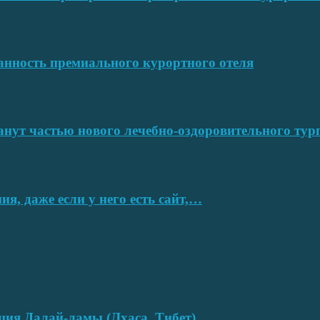
ванность премиального курортного отеля
нут частью нового лечебно-оздоровительного тур
я, даже если у него есть сайт,…
нция Далай-ламы (Лхаса, Тибет)