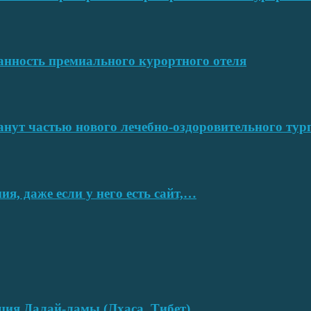
ванность премиального курортного отеля
нут частью нового лечебно-оздоровительного тур
я, даже если у него есть сайт,…
нция Далай-ламы (Лхаса, Тибет)