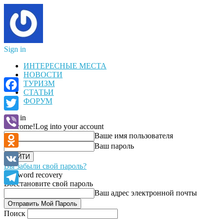
Sign in
ИНТЕРЕСНЫЕ МЕСТА
НОВОСТИ
ТУРИЗМ
СТАТЬИ
Facebook
ФОРУМ
Sign in
Twitter
Welcome!
Log into your account
Ваше имя пользователя
Viber
Ваш пароль
Odnoklassniki
Вы забыли свой пароль?
VK
Password recovery
Восстановите свой пароль
Telegram
Ваш адрес электронной почты
Поиск