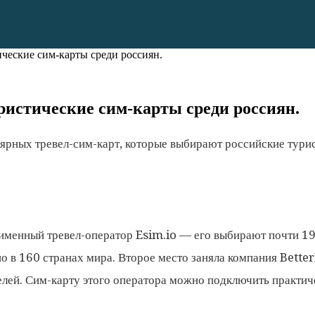
ческие сим-карты среди россиян.
ристические сим-карты среди россиян.
ных тревел-сим-карт, которые выбирают российские туристы
оименный тревел-оператор Esim.io — его выбирают почти 1
о в 160 странах мира. Второе место заняла компания Bett
лей. Сим-карту этого оператора можно подключить практич