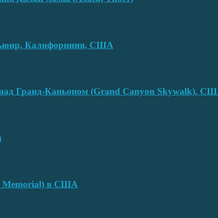
смьюир, Калифорниия, США
над Гранд-Каньоном (Grand Canyon Skywalk), С
я
e Memorial) в США