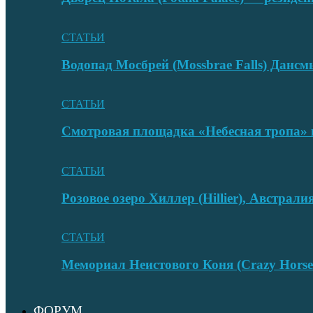
СТАТЬИ
Водопад Мосбрей (Mossbrae Falls) Дан
СТАТЬИ
Смотровая площадка «Небесная тропа» 
СТАТЬИ
Розовое озеро Хиллер (Hillier), Австрали
СТАТЬИ
Мемориал Неистового Коня (Crazy Hors
ФОРУМ