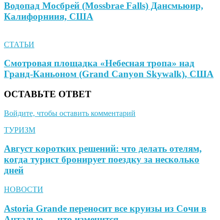
Водопад Мосбрей (Mossbrae Falls) Дансмьюир,
Калифорниия, США
СТАТЬИ
Смотровая площадка «Небесная тропа» над
Гранд-Каньоном (Grand Canyon Skywalk), США
ОСТАВЬТЕ ОТВЕТ
Войдите, чтобы оставить комментарий
ТУРИЗМ
Август коротких решений: что делать отелям,
когда турист бронирует поездку за несколько
дней
НОВОСТИ
Astoria Grande переносит все круизы из Сочи в
Анталью — что изменится