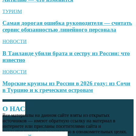
ТУРИЗМ
Самая дорогая ошибка руководителя — считать
сервис обязанностью линейного персонала
НОВОСТИ
В Таиланде убили брата и сестру из России: что
известно
НОВОСТИ
Морские круизы из России в 2026 году: из Сочи
в Турцию и к греческим островам
О НАС
Все материалы на данном сайте взяты из открытых
источников — имеют обратную ссылку на материал в
интернете или присланы посетителями сайта и
предоставляются исключительно в ознакомительных целях.