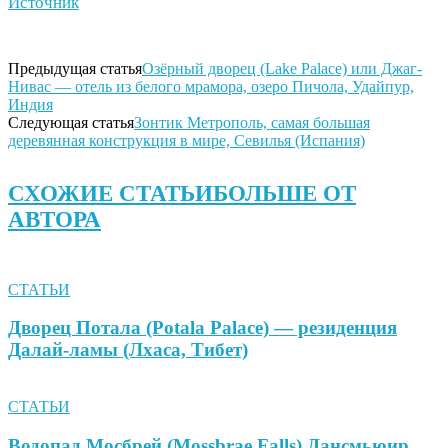
Источник
Предыдущая статья
Озёрный дворец (Lake Palace) или Джаг-
Нивас — отель из белого мрамора, озеро Пичола, Удайпур,
Индия
Следующая статья
Зонтик Метрополь, самая большая
деревянная конструкция в мире, Севилья (Испания)
СХОЖИЕ СТАТЬИ
БОЛЬШЕ ОТ
АВТОРА
СТАТЬИ
Дворец Потала (Potala Palace) — резиденция
Далай-ламы (Лхаса, Тибет)
СТАТЬИ
Водопад Мосбрей (Mossbrae Falls) Дансмьюир,