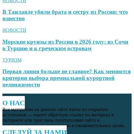
НОВОСТИ
В Таиланде убили брата и сестру из России: что
известно
НОВОСТИ
Морские круизы из России в 2026 году: из Сочи
в Турцию и к греческим островам
ТУРИЗМ
Первая линия больше не главное? Как меняются
критерии выбора премиальной курортной
недвижимости
О НАС
Все материалы на данном сайте взяты из открытых
источников — имеют обратную ссылку на материал в
интернете или присланы посетителями сайта и
предоставляются исключительно в ознакомительных целях.
СЛЕДУЙ ЗА НАМИ