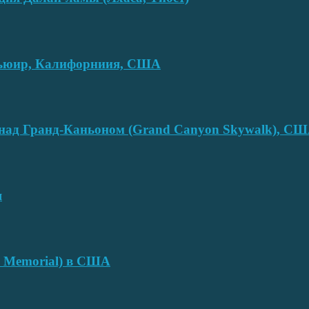
смьюир, Калифорниия, США
над Гранд-Каньоном (Grand Canyon Skywalk), С
я
e Memorial) в США