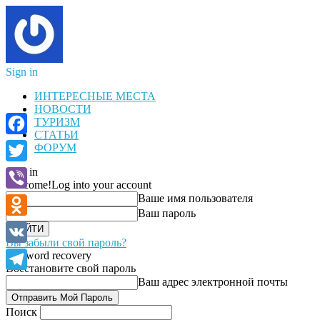
Sign in
ИНТЕРЕСНЫЕ МЕСТА
НОВОСТИ
ТУРИЗМ
СТАТЬИ
Facebook
ФОРУМ
Sign in
Twitter
Welcome!
Log into your account
Ваше имя пользователя
Viber
Ваш пароль
Odnoklassniki
Вы забыли свой пароль?
VK
Password recovery
Восстановите свой пароль
Telegram
Ваш адрес электронной почты
Поиск