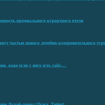
ванность премиального курортного отеля
нут частью нового лечебно-оздоровительного тур
я, даже если у него есть сайт,…
нция Далай-ламы (Лхаса, Тибет)