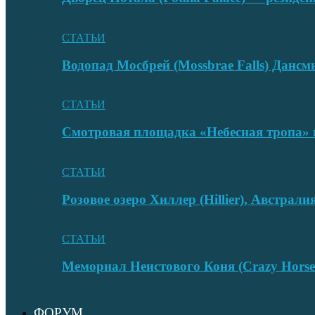
СТАТЬИ
Водопад Мосбрей (Mossbrae Falls) Дан
СТАТЬИ
Смотровая площадка «Небесная тропа» 
СТАТЬИ
Розовое озеро Хиллер (Hillier), Австрали
СТАТЬИ
Мемориал Неистового Коня (Crazy Hors
ФОРУМ