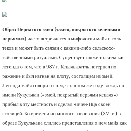
Образ Пернатого змея («змея, покрытого зелеными
перьями»)
часто встречается в мифологии майя и толь­
теков и может быть связан с какими-либо сельскохо­
зяйственными ритуалами. Существует также тольтекская
легенда о том, что в 987 г. Кецалькоатль потерпел по­
ражение и был изгнан на плоту, состоящем из змей.
Легенда майя говорит о том, что в том же году вождь по
имени Кукулькан («змей, покрытый перьями кецаля»)
прибыл в эту местность и сделал Чичен-Ица своей
столицей. Ко времени испанского завоевания (XVI в.) в
образе Ку­кулькана слились представления о нем майя как