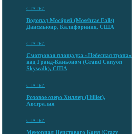
СТАТЬИ
Водопад Мосбрей (Mossbrae Falls)
Дансмьюир, Калифорниия, США
СТАТЬИ
Смотровая площадка «Небесная тропа»
над Гранд-Каньоном (Grand Canyon
Skywalk), США
СТАТЬИ
Розовое озеро Хиллер (Hillier),
Австралия
СТАТЬИ
Мемориал Неистового Коня (Crazy