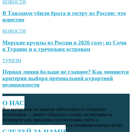
НОВОСТИ
В Таиланде убили брата и сестру из России: что
известно
НОВОСТИ
Морские круизы из России в 2026 году: из Сочи
в Турцию и к греческим островам
ТУРИЗМ
Первая линия больше не главное? Как меняются
критерии выбора премиальной курортной
недвижимости
О НАС
Все материалы на данном сайте взяты из открытых
источников — имеют обратную ссылку на материал в
интернете или присланы посетителями сайта и
предоставляются исключительно в ознакомительных целях.
СЛЕДУЙ ЗА НАМИ