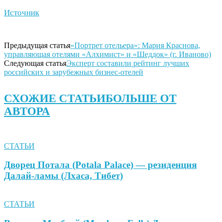
Источник
Предыдущая статья
«Портрет отельера»: Мария Краснова,
управляющая отелями «Алхимист» и «Шеддок» (г. Иваново)
Следующая статья
Эксперт составили рейтинг лучших
российских и зарубежных бизнес-отелей
СХОЖИЕ СТАТЬИ
БОЛЬШЕ ОТ
АВТОРА
СТАТЬИ
Дворец Потала (Potala Palace) — резиденция
Далай-ламы (Лхаса, Тибет)
СТАТЬИ