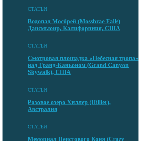
СТАТЬИ
Водопад Мосбрей (Mossbrae Falls)
Дансмьюир, Калифорниия, США
СТАТЬИ
Смотровая площадка «Небесная тропа»
над Гранд-Каньоном (Grand Canyon
Skywalk), США
СТАТЬИ
Розовое озеро Хиллер (Hillier),
Австралия
СТАТЬИ
Мемориал Неистового Коня (Crazy