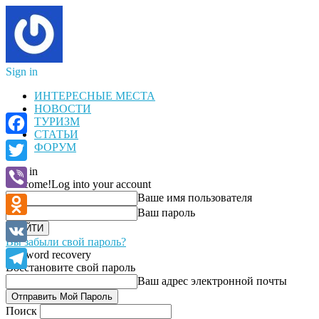
Sign in
ИНТЕРЕСНЫЕ МЕСТА
НОВОСТИ
ТУРИЗМ
СТАТЬИ
Facebook
ФОРУМ
Sign in
Twitter
Welcome!
Log into your account
Ваше имя пользователя
Viber
Ваш пароль
Odnoklassniki
Вы забыли свой пароль?
VK
Password recovery
Восстановите свой пароль
Telegram
Ваш адрес электронной почты
Поиск