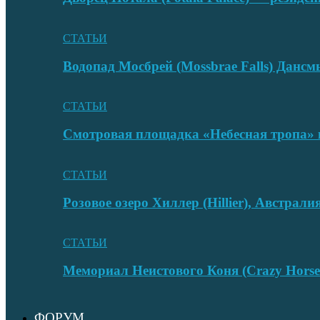
СТАТЬИ
Водопад Мосбрей (Mossbrae Falls) Дан
СТАТЬИ
Смотровая площадка «Небесная тропа» 
СТАТЬИ
Розовое озеро Хиллер (Hillier), Австрали
СТАТЬИ
Мемориал Неистового Коня (Crazy Hors
ФОРУМ