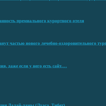
ванность премиального курортного отеля
нут частью нового лечебно-оздоровительного тур
я, даже если у него есть сайт,…
нция Далай-ламы (Лхаса, Тибет)