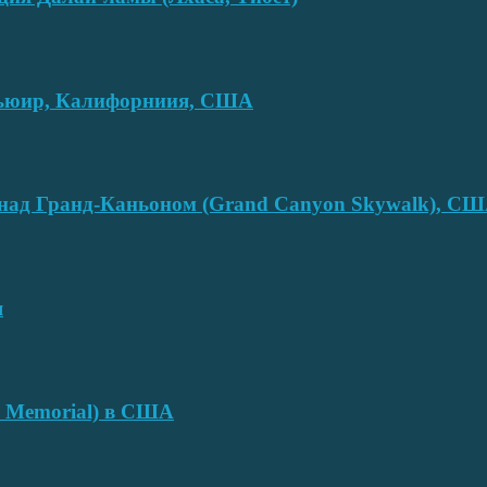
смьюир, Калифорниия, США
над Гранд-Каньоном (Grand Canyon Skywalk), С
я
e Memorial) в США