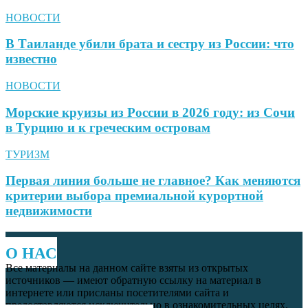
НОВОСТИ
В Таиланде убили брата и сестру из России: что
известно
НОВОСТИ
Морские круизы из России в 2026 году: из Сочи
в Турцию и к греческим островам
ТУРИЗМ
Первая линия больше не главное? Как меняются
критерии выбора премиальной курортной
недвижимости
О НАС
Все материалы на данном сайте взяты из открытых
источников — имеют обратную ссылку на материал в
интернете или присланы посетителями сайта и
предоставляются исключительно в ознакомительных целях.