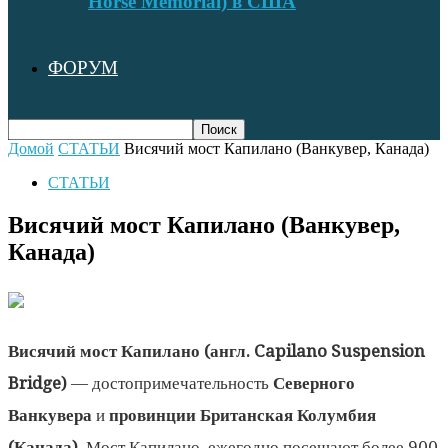
Horse Memorial) в США
ФОРУМ
Домой
СТАТЬИ
Висячий мост Капилано (Ванкувер, Канада)
СТАТЬИ
Висячий мост Капилано (Ванкувер,
Канада)
Висячий мост Капилано (англ. Capilano Suspension
Bridge)
— достопримечательность
Северного
Ванкувера
и
провинции Британская Колумбия
(Канада)
. Мост Капилано, ежегодно посещают более 900