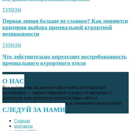
ТУРИЗМ
Первая линия больше не главное? Как меняются
критерии выбора премиальной курортной
недвижимости
ТУРИЗМ
Что действительно определяет востребованность
премиального курортного отеля
О НАС
Все материалы на данном сайте взяты из открытых
источников — имеют обратную ссылку на материал в
интернете или присланы посетителями сайта и
предоставляются исключительно в ознакомительных целях.
СЛЕДУЙ ЗА НАМИ
Главная
контакты