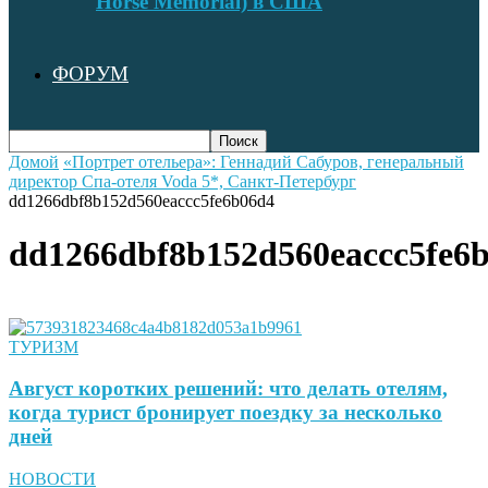
Horse Memorial) в США
ФОРУМ
Домой
«Портрет отельера»: Геннадий Сабуров, генеральный
директор Спа-отеля Voda 5*, Санкт-Петербург
dd1266dbf8b152d560eaccc5fe6b06d4
dd1266dbf8b152d560eaccc5fe6
ТУРИЗМ
Август коротких решений: что делать отелям,
когда турист бронирует поездку за несколько
дней
НОВОСТИ