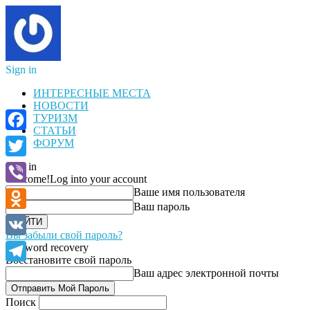
Sign in
ИНТЕРЕСНЫЕ МЕСТА
НОВОСТИ
ТУРИЗМ
СТАТЬИ
Facebook
ФОРУМ
Sign in
Twitter
Welcome!
Log into your account
Ваше имя пользователя
Viber
Ваш пароль
Odnoklassniki
Вы забыли свой пароль?
VK
Password recovery
Восстановите свой пароль
Telegram
Ваш адрес электронной почты
Поиск