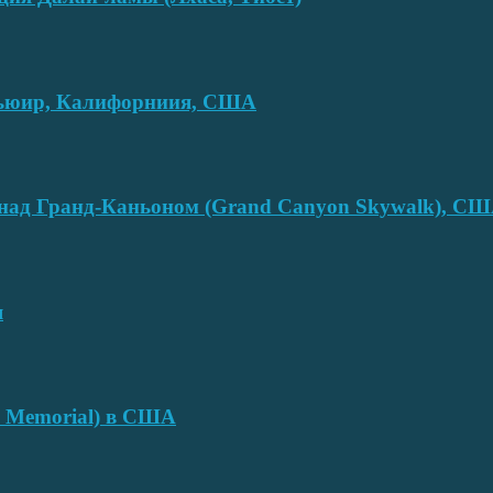
смьюир, Калифорниия, США
над Гранд-Каньоном (Grand Canyon Skywalk), С
я
e Memorial) в США