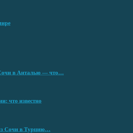
мире
з Сочи в Анталью — что…
ии: что известно
 из Сочи в Турцию…