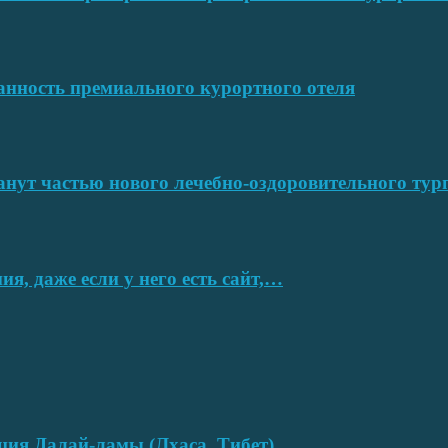
ванность премиального курортного отеля
нут частью нового лечебно-оздоровительного тур
я, даже если у него есть сайт,…
нция Далай-ламы (Лхаса, Тибет)