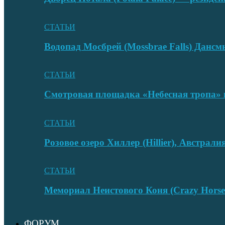
СТАТЬИ
Водопад Мосбрей (Mossbrae Falls) Дан
СТАТЬИ
Смотровая площадка «Небесная тропа» 
СТАТЬИ
Розовое озеро Хиллер (Hillier), Австрали
СТАТЬИ
Мемориал Неистового Коня (Crazy Hors
ФОРУМ