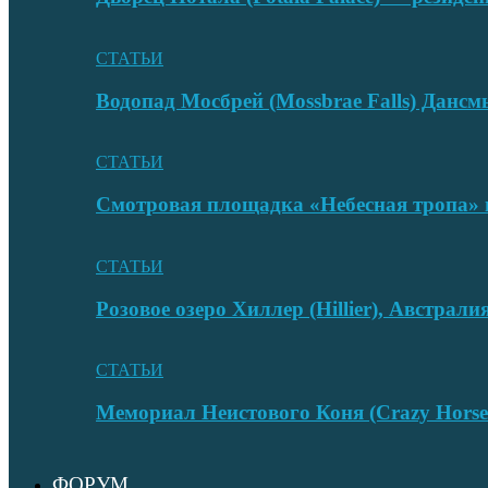
СТАТЬИ
Водопад Мосбрей (Mossbrae Falls) Дан
СТАТЬИ
Смотровая площадка «Небесная тропа» 
СТАТЬИ
Розовое озеро Хиллер (Hillier), Австрали
СТАТЬИ
Мемориал Неистового Коня (Crazy Hors
ФОРУМ