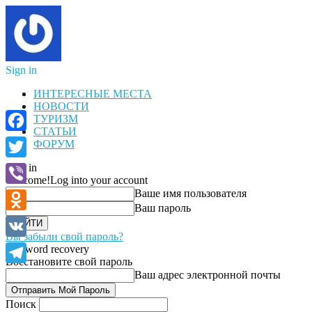
Sign in
ИНТЕРЕСНЫЕ МЕСТА
НОВОСТИ
ТУРИЗМ
СТАТЬИ
Facebook
ФОРУМ
Sign in
Twitter
Welcome!
Log into your account
Ваше имя пользователя
Viber
Ваш пароль
Odnoklassniki
Вы забыли свой пароль?
VK
Password recovery
Восстановите свой пароль
Telegram
Ваш адрес электронной почты
Поиск