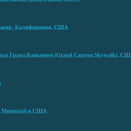
смьюир, Калифорниия, США
над Гранд-Каньоном (Grand Canyon Skywalk), С
я
e Memorial) в США