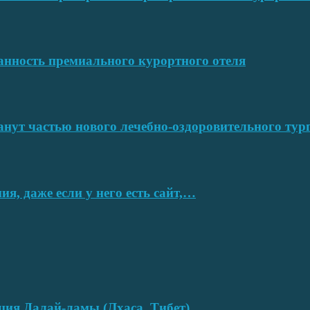
ванность премиального курортного отеля
нут частью нового лечебно-оздоровительного тур
я, даже если у него есть сайт,…
нция Далай-ламы (Лхаса, Тибет)